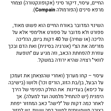
החיים, עיסוי, דיקור סיני (אקופונקטורה) וצמחי
מרפא סינים (הפורמולה
Compain
).
השינוי המדובר באורח החיים הוא פשוט מאוד,
ספורט ולא מדובר על ספורט אולימפי אלא על
הליכה (או שחיה) של 40 דקות ביום, ההליכה
מזרימה את הצ'י (אנרגיה בסינית) ואת הדם ובכך
עוזרת להפחתת הכאב, וזה מגיע עם "תופעת
לוואי" רצויה שהיא ירודה במשקל.
עיסוי – קחו מערוך (ואחרי שהוצאתן את זעמכן
על הבעל, בן/בת הזוג, הורים וכו') ולושו (בישיבה
על כיסא) בעדינות את החלק הפנימי של הירך
הימנית (יש להתחיל מלמטה ועד למעלה). אך
לאחר כמה דקות של "לישה" כאב המחזור יפחת
בצורה משמעותית למשך כמה שעות, יש לחזור